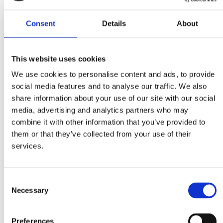
Hojas de capacidad
Tipo de hoja de datos 110E
Consent
Tipo de hoja de datos 200E
Details
About
Tipo de hoja de datos 33E
Tipo de hoja de datos 44E
Tipo de hoja de datos 44G
This website uses cookies
Tipo de hoja de datos 460E
Hojas de medidas
We use cookies to personalise content and ads, to provide
Tipo 110 de alimentador de tambor
Tipo 200 de alimentador de tambor
social media features and to analyse our traffic. We also
Tipo 33 de alimentador de tambor
share information about your use of our site with our social
Tipo 44 de alimentador de tambor
media, advertising and analytics partners who may
Tipo 110 de alimentador vibratorio
Tipo 200 de alimentador vibratorio
combine it with other information that you’ve provided to
Tipo 33 de alimentador vibratorio
them or that they’ve collected from your use of their
Tipo 44 de alimentador vibratorio
services.
Hoja de medidas del capachos 980044
Formulario de consulta
After Sales
Postventa
Consent
Piezas de repuesto
Necessary
Selection
Supervisión e instalación
Servicio
About
Acerca
Preferences