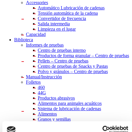
Accessories
Automático Lubricación de cadenas
Tensión automática de la cadena
Convertidor de frecuencia
Salida intermedia
Limpieza en el lugar
Capacidad
Biblioteca
Informes de pruebas
Centro
de pruebas interno
Productos de forma granular – Centro de pruebas
Pellets – Centro de pruebas
Centro de pruebas de Snacks y Pastas
Polvo y gránulos – Centro de pruebas
Manual/Instrucción
Folletos
460
44G
Productos abrasivos
Alimentos para animales acuáticos
Sistema de lubricación de cadenas
Alimentos
Granos y semillas
Polvo y gránulos
Alimentador de Tambor Simatek