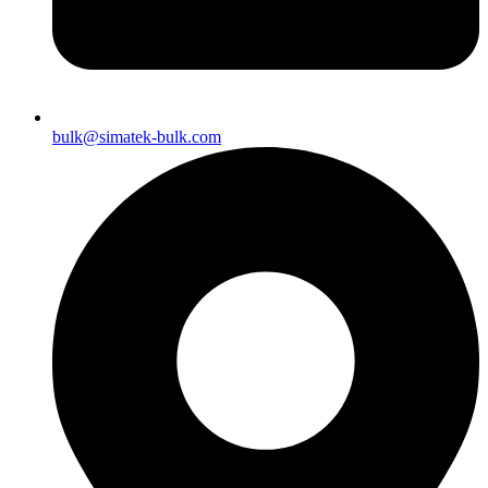
bulk@simatek-bulk.com