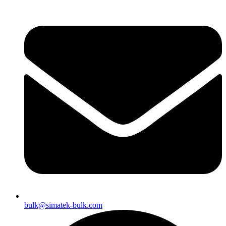
bulk@simatek-bulk.com