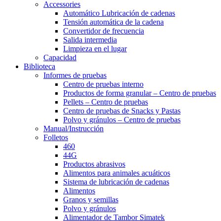
Accessories
Automático Lubricación de cadenas
Tensión automática de la cadena
Convertidor de frecuencia
Salida intermedia
Limpieza en el lugar
Capacidad
Biblioteca
Informes de pruebas
Centro
de pruebas interno
Productos de forma granular – Centro de pruebas
Pellets – Centro de pruebas
Centro de pruebas de Snacks y Pastas
Polvo y gránulos – Centro de pruebas
Manual/Instrucción
Folletos
460
44G
Productos abrasivos
Alimentos para animales acuáticos
Sistema de lubricación de cadenas
Alimentos
Granos y semillas
Polvo y gránulos
Alimentador de Tambor Simatek